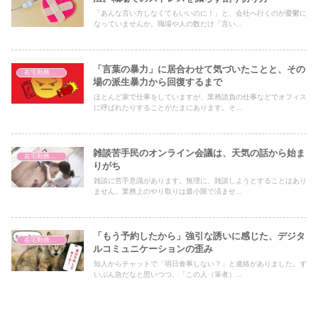
「あんな言い方しなくてもいいのに！」と、会社へ行くのが憂鬱に
なっていませんか。職場や人の数だけ「言い...
「言葉の暴力」に居合わせて気づいたことと、その
在宅勤務のコミュニケーション
場の派生暴力から回復するまで
ほとんど家で仕事をしていますが、業務請負の仕事などでオフィス
に呼ばれたりすることがたまにあります。そ...
雑談苦手民のオンライン会議は、天気の話から始ま
在宅勤務のコミュニケーション
りがち
雑談に苦手意識があります。無理に、雑談しようとすることはあり
ません。業務上のやり取りは最小限で済ませ...
「もう予約したから」強引な誘いに感じた、デジタ
在宅勤務のコミュニケーション
ルコミュニケーションの歪み
知人からチャットで「明日食事しない？」と連絡がありました。ず
いぶん急だなと思いつつ、「この人（筆者）...