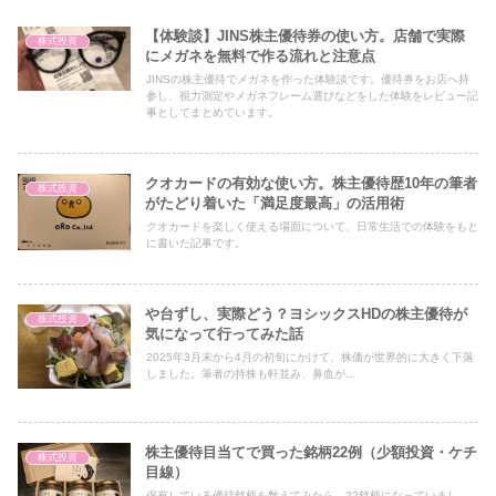
【体験談】JINS株主優待券の使い方。店舗で実際
株式投資
にメガネを無料で作る流れと注意点
JINSの株主優待でメガネを作った体験談です。優待券をお店へ持
参し、視力測定やメガネフレーム選びなどをした体験をレビュー記
事としてまとめています。
クオカードの有効な使い方。株主優待歴10年の筆者
株式投資
がたどり着いた「満足度最高」の活用術
クオカードを楽しく使える場面について、日常生活での体験をもと
に書いた記事です。
や台ずし、実際どう？ヨシックスHDの株主優待が
株式投資
気になって行ってみた話
2025年3月末から4月の初旬にかけて、株価が世界的に大きく下落
しました。筆者の持株も軒並み、鼻血が...
株主優待目当てで買った銘柄22例（少額投資・ケチ
株式投資
目線）
保有している優待銘柄を数えてみたら、22銘柄になっていまし