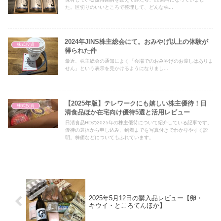
た。区切りのいいところで整理して、どんな株...
2024年JINS株主総会にて。おみやげ以上の体験が
株式投資
得られた件
最近、株主総会の通知によく「会場でのおみやげのお渡しはありま
せん」という表示を見かけるようになりまし...
【2025年版】テレワークにも嬉しい株主優待！日
株式投資
清食品ほか在宅向け優待5選と活用レビュー
日清食品HDの2025年の株主優待について紹介している記事です。
優待の選択から申し込み、到着までを写真付きでわかりやすく説
明。株価などについてもふれています。
2025年5月12日の購入品レビュー【卵・
キウイ・ところてんほか】