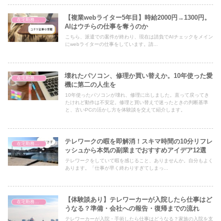
【複業webライター5年目】時給2000円→1300円。
在宅勤務の環境整備
AIはウチらの仕事を奪うのか
こちら、派遣での案件が終わり、現在は請負でAIチェックをメイン
にwebライターの仕事をしています。請...
壊れたパソコン、修理か買い替えか。10年使った愛
在宅勤務の環境整備
機に第二の人生を
10年使ったパソコンが壊れ、修理に出しました。直って戻ってき
たけれど動作は不安定。修理と買い替えで迷ったときの判断基準
と、古いPCの活かし方を体験談を交えて紹介します。
テレワークの暇を即解消！スキマ時間の10分リフレ
在宅勤務の環境整備
ッシュから本気の副業までおすすめアイデア12選
テレワークをしていて暇を感じること、ありませんか。自分もよく
あります。「仕事が早く終わりすぎてしまっ...
【体験談あり】テレワーカーが入院したら仕事はど
在宅勤務の環境整備
うなる？準備・会社への報告・復帰までの流れ
テレワーカーが入院・手術したら仕事はどうなる？家族の入院を支