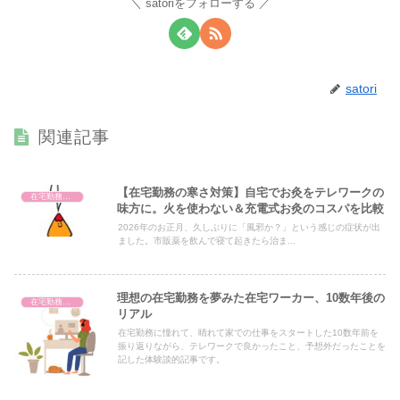
satoriをフォローする
satori
関連記事
【在宅勤務の寒さ対策】自宅でお灸をテレワークの
在宅勤務の環境整備
味方に。火を使わない＆充電式お灸のコスパを比較
2026年のお正月、久しぶりに「風邪か？」という感じの症状が出
ました。市販薬を飲んで寝て起きたら治ま...
理想の在宅勤務を夢みた在宅ワーカー、10数年後の
在宅勤務の副業
リアル
在宅勤務に憧れて、晴れて家での仕事をスタートした10数年前を
振り返りながら、テレワークで良かったこと、予想外だったことを
記した体験談的記事です。