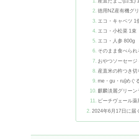
産直たまご(白玉) 1
徳用NZ産有機グリ
エコ・キャベツ 
エコ・小松菜 1束
エコ・人参 800g
そのまま食べられる
おやつソーセージ 8
産直米の杵つき切りも
me・gu・ru[めぐ
麒麟淡麗グリーンラベ
ピーチヴェール薬用
2024年6月17日に