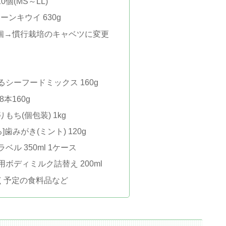
0個(MS～LL)
ーンキウイ 630g
1個→慣行栽培のキャベツに変更
シーフードミックス 160g
本160g
ち(個包装) 1kg
る]歯みがき(ミント) 120g
ル 350ml 1ケース
ボディミルク詰替え 200ml
届く予定の食料品など