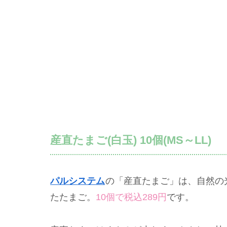
産直たまご(白玉) 10個(MS～LL)
パルシステム
の「産直たまご」は、自然の
たたまご。
10個で税込289円
です。