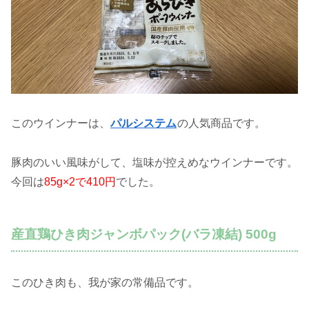
このウインナーは、
パルシステム
の人気商品です。
豚肉のいい風味がして、塩味が控えめなウインナーです。
今回は
85g×2で410円
でした。
産直鶏ひき肉ジャンボパック(バラ凍結) 500g
このひき肉も、我が家の常備品です。