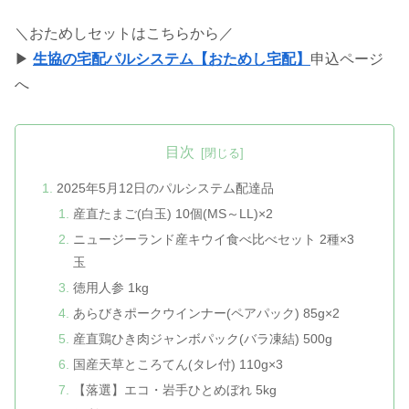
＼おためしセットはこちらから／
▶︎
生協の宅配パルシステム【おためし宅配】
申込ページ
へ
目次
2025年5月12日のパルシステム配達品
産直たまご(白玉) 10個(MS～LL)×2
ニュージーランド産キウイ食べ比べセット 2種×3
玉
徳用人参 1kg
あらびきポークウインナー(ペアパック) 85g×2
産直鶏ひき肉ジャンボパック(バラ凍結) 500g
国産天草ところてん(タレ付) 110g×3
【落選】エコ・岩手ひとめぼれ 5kg