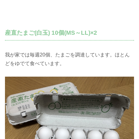
産直たまご(白玉) 10個(MS～LL)×2
我が家では毎週20個、たまごを調達しています。ほとん
どをゆでて食べています。