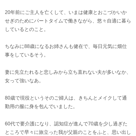
20年前にご主人を亡くして、いまは健康とおこづかいか
せぎのためにパートタイムで働きながら、悠々自適に暮ら
しているとのこと。
ちなみに88歳になるお姉さんも健在で、毎日元気に畑仕
事をしているそう。
妻に先立たれると悲しみから立ち直れない夫が多いなか、
女って強いなあ。
80歳で現役というそのご婦人は、きちんとメイクして通
勤用の服に身を包んでいました。
60代で要介護になり、認知症が進んで70歳を少し過ぎた
ところで早々に旅立った我が父親のことをふと、思い出し