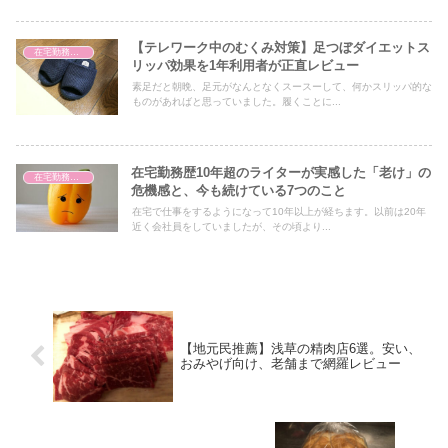
【テレワーク中のむくみ対策】足つぼダイエットス
在宅勤務のダイエット
リッパ効果を1年利用者が正直レビュー
素足だと朝晩、足元がなんとなくスースーして、何かスリッパ的な
ものがあればと思っていました。履くことに...
在宅勤務歴10年超のライターが実感した「老け」の
在宅勤務の健康
危機感と、今も続けている7つのこと
在宅で仕事をするようになって10年以上が経ちます。以前は20年
近く会社員をしていましたが、その頃より...
【地元民推薦】浅草の精肉店6選。安い、
おみやげ向け、老舗まで網羅レビュー