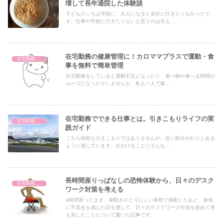
壊して長年通院した体験談
子どものころは学校に、大人になると会社に行きたくなかったで
す。仕事や学校に行きたくないと思うのは甘え...
在宅勤務の健康管理に！カロママプラスで運動・食
在宅勤務のダイエット
事を無料で簡単管理
在宅勤務をしていると運動不足になったり、食べ物や食べる時間が
ルーズになったりしませんか。私も一人で家...
在宅勤務でできる仕事とは。引きこもりライフの実
在宅勤務のコミュニケーション
践ガイド
こちら純粋な引きこもりではありませんが、近い部分がわりとある
ように感じています。出かけることにそんな...
長時間座りっぱなしの恐怖体験から、日々のデスク
在宅勤務の健康
ワーク対策を考える
4時間座ったまま、身動きのとりにくい体勢で移動したあと、身体
に不具合を感じた話を通して、日々のデスクワーク対策を改めて考
え直したことについて書いた記事です。