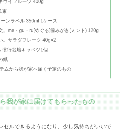
ウイフルーツ 400g
1束
ンラベル 350ml 1ケース
e・gu・ru[めぐる]歯みがき(ミント) 120g
サラダフレーク 40g×2
→慣行栽培キャベツ1個
の紙
システムから我が家へ届く予定のもの
ムから我が家に届けてもらったもの
ンセルできるようになり、少し気持ちがいいで