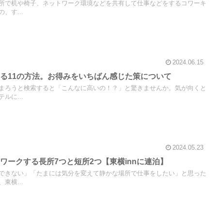
所で机や椅子、ネットワーク環境などを共有して仕事などをするコワーキ
、す...
2024.06.15
る11の方法。お得みをいちばん感じた策について
まろうと検索すると「こんなに高いの！？」と驚きませんか。気が向くと
ルに...
2024.05.23
ワークする長所7つと短所2つ【東横innに連泊】
できない」「たまには気分を変えて静かな場所で仕事をしたい」と思った
東横...