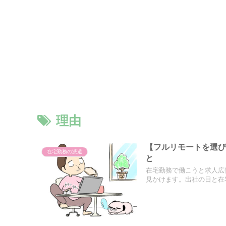
理由
【フルリモートを選
在宅勤務の派遣
と
在宅勤務で働こうと求人広
見かけます。出社の日と在宅