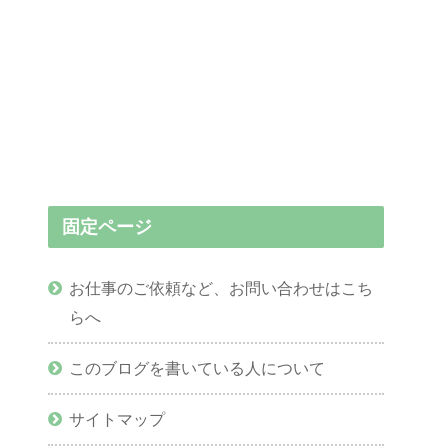
固定ページ
お仕事のご依頼など、お問い合わせはこち
らへ
このブログを書いている人について
サイトマップ