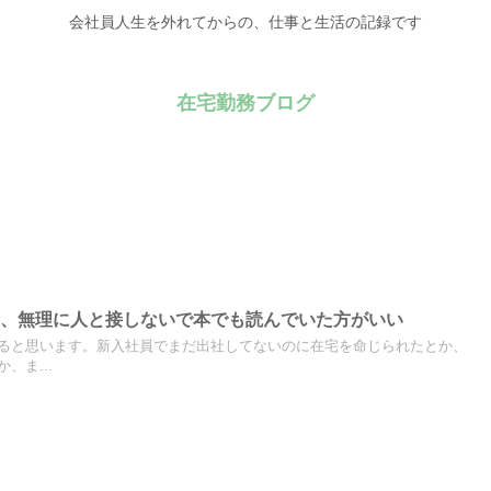
会社員人生を外れてからの、仕事と生活の記録です
在宅勤務ブログ
は、無理に人と接しないで本でも読んでいた方がいい
ると思います。新入社員でまだ出社してないのに在宅を命じられたとか、
、ま...