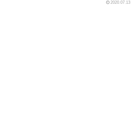
2020.07.13