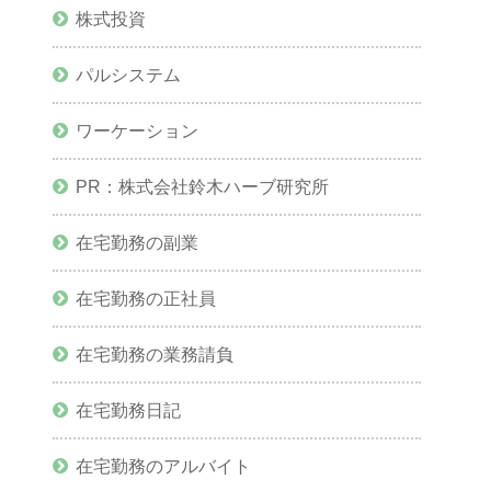
株式投資
パルシステム
ワーケーション
PR：株式会社鈴木ハーブ研究所
在宅勤務の副業
在宅勤務の正社員
在宅勤務の業務請負
在宅勤務日記
在宅勤務のアルバイト