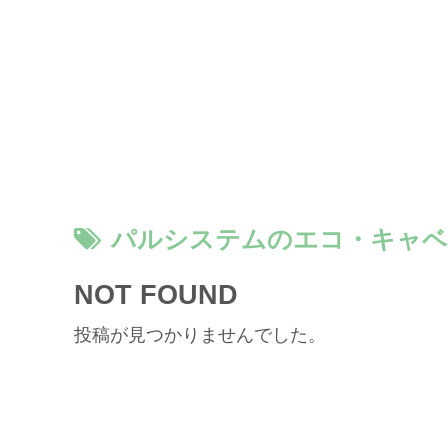
パルシステムのエコ・キャ
NOT FOUND
投稿が見つかりませんでした。